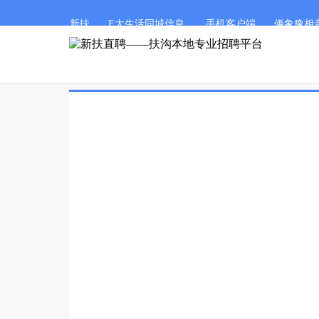
新扶
E太生活同城信息
手机客户端
俩象豫相